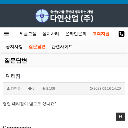
회사소개
제품모델
설치사례
온라인문의
고객지원
공지사항
질문답변
관련사이트
질문답변
대리점
김민규
0
2,109
2023.09.16 14:20
영업 대리점이 별도로 있나요?